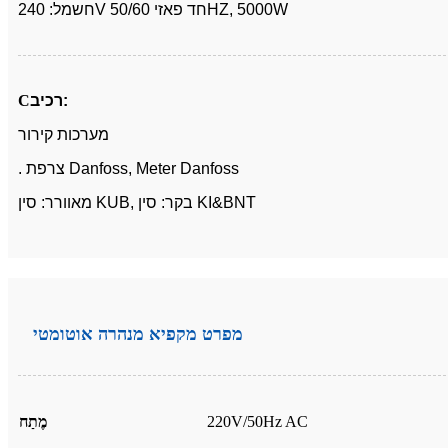
חשמל: 240V חד פאזי 50/60HZ, 5000W
רכיב:
C
מערכות קירור
. צרפת Danfoss, Meter Danfoss
מאוורר: סין KUB, בקר: סין KI&BNT
מפרט מקפיא מנהרה אוטומטי
220V/50Hz AC
מֶתַח