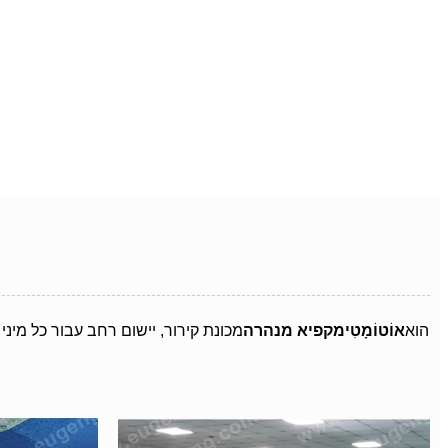
הוא
אוֹטוֹמָטִי
מקפיא מנהרה
מכונת קירור, יישום רחב עבור כל מיני