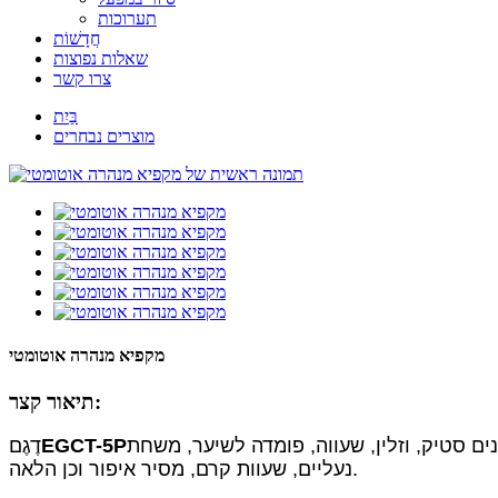
תערוכות
חֲדָשׁוֹת
שאלות נפוצות
צרו קשר
בַּיִת
מוצרים נבחרים
מקפיא מנהרה אוטומטי
תיאור קצר:
נים סטיק, וזלין, שעווה, פומדה לשיער, משחת
EGCT-5P
דֶגֶם
נעליים, שעוות קרם, מסיר איפור וכן הלאה.