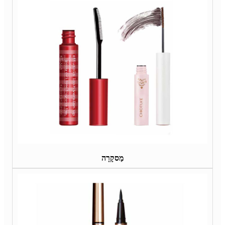
מַסקָרָה