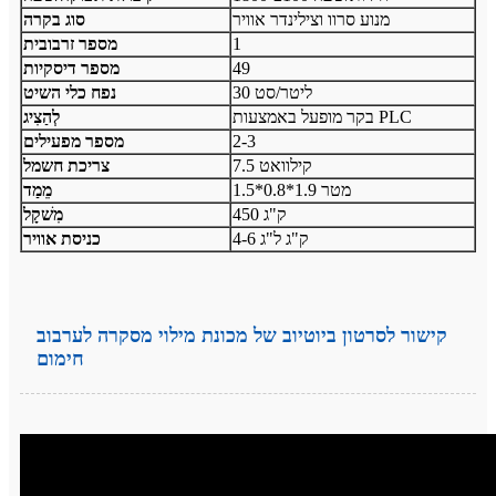
מנוע סרוו וצילינדר אוויר
סוג בקרה
1
מספר זרבובית
49
מספר דיסקיות
30 ליטר/סט
נפח כלי השיט
בקר מופעל באמצעות PLC
לְהַצִיג
2-3
מספר מפעילים
7.5 קילוואט
צריכת חשמל
1.5*0.8*1.9 מטר
מֵמַד
450 ק"ג
מִשׁקָל
4-6 ק"ג ל"ג
כניסת אוויר
קישור לסרטון ביוטיוב של מכונת מילוי מסקרה לערבוב
חימום