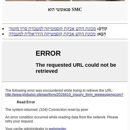
פנאומטי הוא SMC
קוֹדֵם:
מכונת הקש אבקת קוסמטיקה למעבדת סרוו מוטור
הַבָּא:
מכונת הקש אבקת קוסמטיקה הידראולית למעבדה