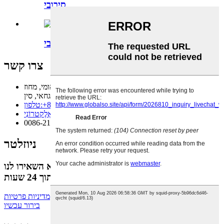
סיבובי
מכונת מילוי שפתון מסוג סיבובי
צרו קשר
בניין מספר 8, 488 דרך גואנגהואה, פארק התעשייה הלאומי, מחוז
סונגג'יאנג 201616, שנגחאי, סין
‎+86-21-37701781
טלפון:
jasily@eugeng.com
אֶלֶקטרוֹנִי:
פַקס:
0086-21-37701672
ניוזלטר
לשאלות בנוגע למוצרים או למחירון שלנו, אנא השאירו לנו
את כתובת המייל שלכם וניצור עמכם קשר תוך 24 שעות.
מדיניות פרטיות
בירור עכשיו