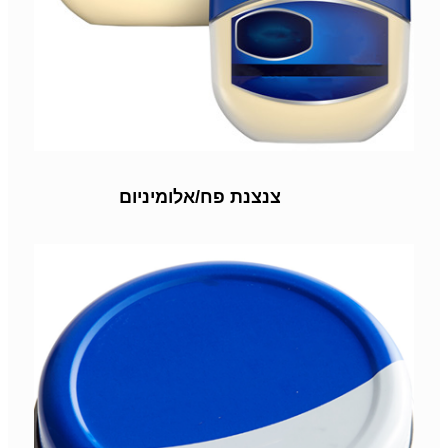
צנצנת פח/אלומיניום