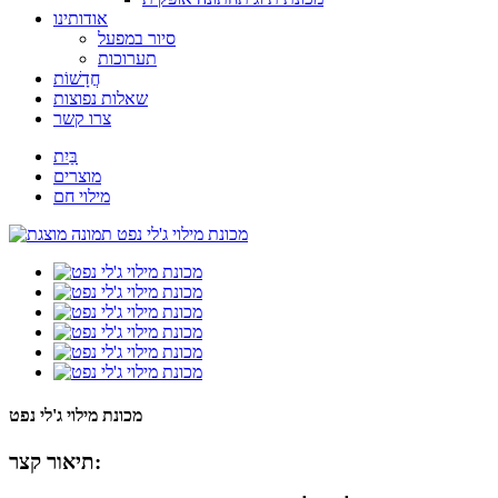
אודותינו
סיור במפעל
תערוכות
חֲדָשׁוֹת
שאלות נפוצות
צרו קשר
בַּיִת
מוצרים
מילוי חם
מכונת מילוי ג'לי נפט
תיאור קצר: